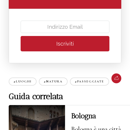
#LUOGHI
#NATURA
#PASSEGGIATE
Guida correlata
Bologna
Bologna è una città